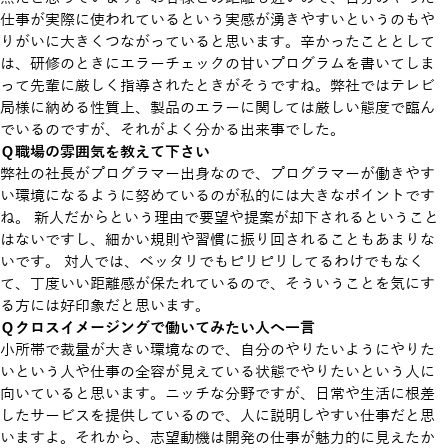
仕事が実際に使われているという実感が湧きやすいというのもや
りがいに大きくつながっていると思います。辛かったこととして
は、研修のときにエラーチェックの甘いプログラムを書いてしま
って先輩に厳しく指導されたときがそうですね。弊社ではテレビ
局様に納める性質上、製品のエラーに関しては厳しい態度で臨ん
でいるのですが、それがよく分かる出来事でした。
Ｑ職場の雰囲気を教えて下さい
弊社の社長がプログラマー出身なので、プログラマーが働きやす
い環境になるように努めているのが私的には大きなポイントです
ね。 新人だからという理由で要望や提案が却下されるということ
はないですし、細かい規則や習慣に振り回されることもあまりな
いです。 対人では、ベッタリでもピリピリしてるわけでもなく
て、丁度いい距離感が保たれているので、そういうことを気にす
る方には好印象だと思います。
Ｑクロスイメージングで働いてみたい人へ一言
小所帯で裁量が大きい環境なので、自分のやりたいようにやりた
いという人や仕事の全容が見えている状態でやりたいという人に
向いていると思います。ニッチな分野ですが、日常や生活に根差
したサービスを提供しているので、人に説明しやすい仕事だと思
いますよ。それから、志望動機は開発の仕事が魅力的に見えたか