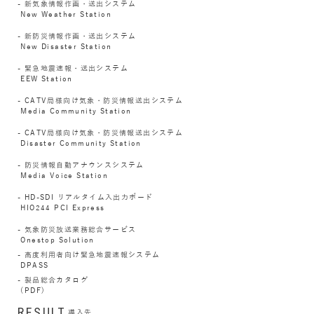
新気象情報作画・送出システム
New Weather Station
新防災情報作画・送出システム
New Disaster Station
緊急地震速報・送出システム
EEW Station
CATV局様向け気象・防災情報送出システム
Media Community Station
CATV局様向け気象・防災情報送出システム
Disaster Community Station
防災情報自動アナウンスシステム
Media Voice Station
HD-SDI リアルタイム入出力ボード
HIO244 PCI Express
気象防災放送業務総合サービス
Onestop Solution
高度利用者向け緊急地震速報システム
DPASS
製品総合カタログ
(PDF)
RESULT
導入先