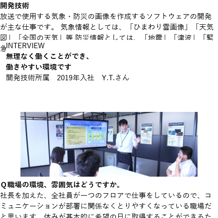
開発技術
放送で使用する気象・防災の画像を作成するソフトウェアの開発
が主な仕事です。
気象情報としては、「ひまわり雲画像」「天気
図」「全国の天気」等
防災情報としては、「地震」「津波」「緊
INTERVIEW
急地震」等のソフトウェアがあります。
無理なく働くことができ、
働きやすい環境です
開発技術所属 2019年入社 Y.T.さん
Ｑ職場の環境、雰囲気はどうですか。
社長を加えた、全社員が一つのフロアで仕事をしているので、コ
ミュニケーションが部署に関係なくとりやすくなっている職場だ
と思います。休みが基本的に希望の日に取得することができるた