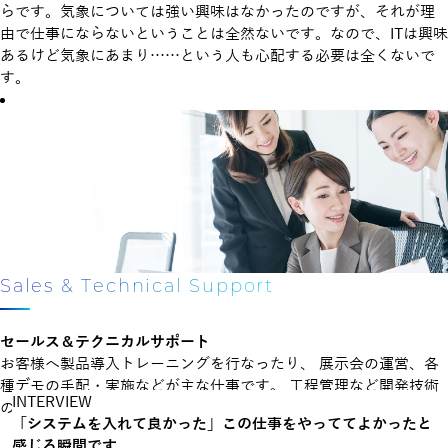
らです。気象については強い興味はなかったのですが、それが理
由で仕事にならないということは全然ないです。なので、ITは興味
あるけど気象にあまり……という人も心配する必要は全くないで
す。
Sales & Technical Support
セールス＆テクニカル
サポート
お客様へ製品導入トレーニングを行なったり、
展示会の運営、各
種デモの手配・実施などが主な仕事です。
工程管理など開発技術
INTERVIEW
のサポートも行います。
「システムを入れて良かった」
この仕事をやっててよかったと
感じる瞬間です