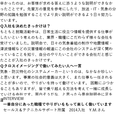
辛かったのは、お客様が求める答えに添うような説明ができなか
ったことです。先輩方の意見を参考にしたり、放送・IT・気象の分
野の知識を勉強することでより良い説明ができるよう日々努力し
ています。
Ｑ入社を決めたきっかけは？
もともと就職活動中は、日常生活に役立つ情報を提供する仕事が
したいという考えのもと、業界・職種にこだわらず様々な会社を
受けていました。説明会で、日々の気象番組の制作や地震情報・
津波情報などの災害情報の報道にこの会社のシステムが深く関わ
っていることを知り、自分のやりたいことができる会社だと感じ
たことが入社のきっかけです。
Ｑクロスイメージングで働いてみたい人へ一言
気象・防災特化のシステムメーカーというのは、なかなか珍しい
と思います。事業の社会的意義は大きく、また仕事も一任される
ことが多いので、やりがいを持って働けています。 困難にぶつか
ることもありますが、皆で乗り越える方法を考えて一緒に成長し
ていける会社です。面白そうだな、と思ったら是非説明会に足を
INTERVIEW
運んでみてください。一緒に働ける日を楽しみにしています。
一番自分にあった職種でやりがいをもって
楽しく働いています
セールス＆テクニカルサポート所属 2014入社 Y.M.さん