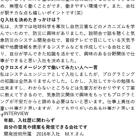
め、無理なく働くことができ、働きやすい環境です。また、会社
が駅チカな点も嬉しいポイントです(笑)
Ｑ入社を決めたきっかけは？
私は、大学では地球科学を専攻し自然災害などのメカニズムを学
んでいたので、防災に興味がありました。説明会で話を聴くと気
象防災のシステム開発会社で、普段テレビで目にしている天気予
報や地震情報を表示するシステムなどを作成している会社と知
り、自分が学んできた知識を活かせて、興味のある分野関係で仕
事ができると思い入社を決めました。
Ｑクロスイメージングで働いてみたい人へ一言
私はシステムエンジニアとして入社しましたが、プログラミング
の知識は全然ありませんでした。しかし、入社してからの勉強も
出来ますし、わからないところなどは先輩方がわかりやすく丁寧
に教えて下さるので、気象防災関係で興味をもってもプログラミ
ングが不安だからと諦める必要はないと思います。仕事上責任の
重い仕事だと思いますが、とてもやりがいのある仕事だと思いま
INTERVIEW
す。興味があればチャレンジしてみてください。
年齢、入社歴に関わらず
自分の意見や提案を発信できる会社です
開発技術所属 2016年入社 M.Y.さん