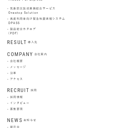
気象防災放送業務総合サービス
Onestop Solution
高度利用者向け緊急地震速報システム
DPASS
製品総合カタログ
(PDF)
RESULT
導入先
COMPANY
会社案内
会社概要
メッセージ
沿革
アクセス
RECRUIT
採用
採用情報
インタビュー
募集要項
NEWS
お知らせ
展示会