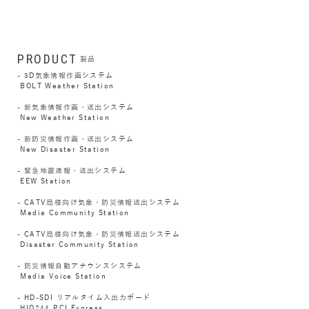
PRODUCT
製品
3D気象情報作画システム
BOLT Weather Station
新気象情報作画・送出システム
New Weather Station
新防災情報作画・送出システム
New Disaster Station
緊急地震速報・送出システム
EEW Station
CATV局様向け気象・防災情報送出システム
Media Community Station
CATV局様向け気象・防災情報送出システム
Disaster Community Station
防災情報自動アナウンスシステム
Media Voice Station
HD-SDI リアルタイム入出力ボード
HIO244 PCI Express