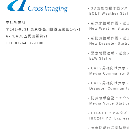
3D気象情報作画シス
BOLT Weather Stat
本社所在地
新気象情報作画・送
New Weather Stati
〒141-0031 東京都品川区西五反田1-5-1
A-PLACE五反田駅前9F
新防災情報作画・送
TEL:03-6417-9190
New Disaster Stati
緊急地震速報・送出
EEW Station
CATV局様向け気象
Media Community S
CATV局様向け気象
Disaster Community
防災情報自動アナウ
Media Voice Statio
HD-SDI リアルタ
HIO244 PCI Expres
気象防災放送業務総