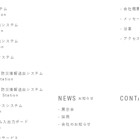
テム
会社概
ion
メッセ
出システム
沿革
on
アクセ
出システム
on
システム
・防災情報送出システム
tation
・防災情報送出システム
 Station
NEWS
CONT
お知らせ
ンスシステム
展示会
n
採用
イム入出力ボード
会社のお知らせ
s
合サービス